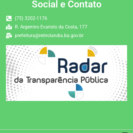
Social e Contato
(75) 3202-1176
R. Argemiro Evaristo da Costa, 177
prefeitura@retirolandia.ba.gov.br