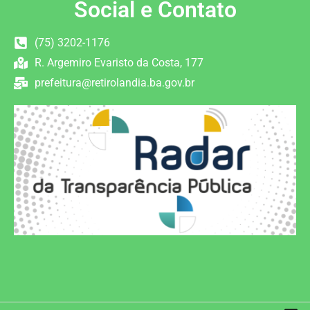
Social e Contato
(75) 3202-1176
R. Argemiro Evaristo da Costa, 177
prefeitura@retirolandia.ba.gov.br