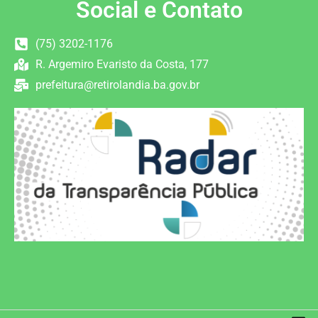
Social e Contato
(75) 3202-1176
R. Argemiro Evaristo da Costa, 177
prefeitura@retirolandia.ba.gov.br