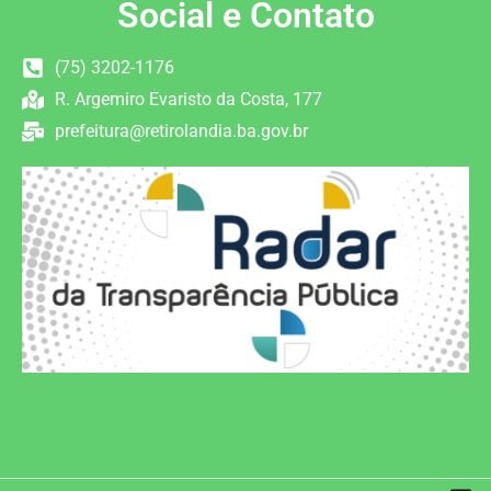
Social e Contato
(75) 3202-1176
R. Argemiro Evaristo da Costa, 177
prefeitura@retirolandia.ba.gov.br