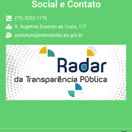
Social e Contato
(75) 3202-1176
R. Argemiro Evaristo da Costa, 177
prefeitura@retirolandia.ba.gov.br