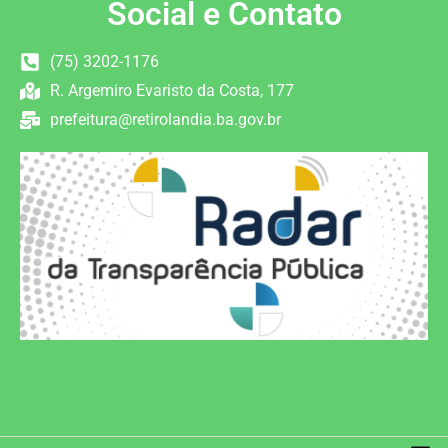
Social e Contato
(75) 3202-1176
R. Argemiro Evaristo da Costa, 177
prefeitura@retirolandia.ba.gov.br