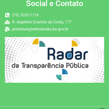
Social e Contato
(75) 3202-1176
R. Argemiro Evaristo da Costa, 177
prefeitura@retirolandia.ba.gov.br